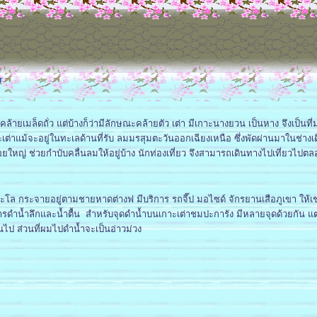
r
างคล้ายเมล็ดถั่ว แต่บ้างก็ว่ามีลักษณะคล้ายตัว เต่า มีเกาะนางยวน เป็นหาง จึงเป็นที่
ะเต่าแม้จะอยู่ในทะเลด้านที่รับ ลมมรสุมตะวันออกเฉียงเหนือ ซึ่งพัดผ่านมาในช่างเด
อยใหญ่ ช่วยกำบับคลื่นลมให้อยู่บ้าง นักท่องเที่ยว จึงสามารถเดินทางไปเที่ยวไปตล
กะโล กระจายอยู่ตามชายหาดต่างฟ มีบริการ รถจี๊ป มอไซด์ จักรยานเสือภูเขา ให้เช่
ดำน้ำลึกและน้ำตื้น สำหรับจุดดำน้ำบนเกาะเต่าชมปะการัง มีหลายจุดด้วยกัน แต
ไป ส่วนที่ผมไปดำน้ำจะเป็นอ่าวม่วง