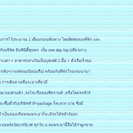
ียมการไว้ประมาณ 1 เดือนก่อนเดินทาง โดยติดต่อจองที่พัก และ
ับบริษัท อินฟินิตี้ชุมพร เป็น one day trip (เที่ยวเกาะ
เต่า + อาหารกลางวันเป็นบุฟเฟ่ต์ 1 มื้อ + ตั๋วเรือเร็วขอ
กลับ+กาแฟขนมปังบนเรือ) พร้อมกับที่พักโรงแรมนานา
)
การเดินทางเพื่อจะมาเที่ยวมี
มาเองส่วนตัว ,รถไฟ,เรือของซีทรานท์ ,หรือโดยรถทัวร์
ะซื้อตั๋วกับบริษัททัวร์+package ก็สะดวก บาย ซึงมี
้าเป็นของบริษทลมพระยาก็จะมีรถโค้ชทัวร์ออก
เวณหลังวัดบวรนิเวศ ทุกวัน บ.ลมพระยานี้ถือได้ว่าผูกขาด