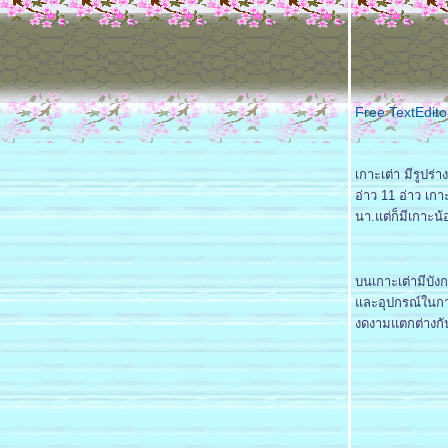
Free TextEdito
เกาะเต่า มีรูปร่
อ่าว 11 อ่าว เกา
นา.แต่ก็มีเกาะน้
บนเกาะเต่ามีบัง
ละอุปกรณ์ในการ
งดงามแตกต่างกัน