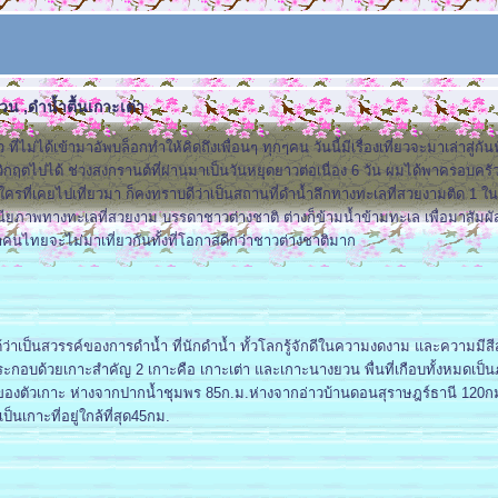
วน ,ดำน้ำตื้นเกาะเต่า
 ที่ไม่ได้เข้ามาอัพบล็อกทำให้คิดถึงเพื่อนๆ ทุกๆคน วันนี้มีเรื่องเที่ยวจะมาเล่าสู่กั
ิกฤตไปได้ ช่วงสงกรานต์ที่ผ่านมาเป็นวันหยุดยาวต่อเนื่อง 6 วัน ผมได้พาครอบครัว
ใครที่เคยไปเที่ยวมา ก็คงทราบดีว่าเป็นสถานที่ดำน้ำลึกทางทะเลที่สวยงามติด 1
ศนียภาพทางทะเลที่สวยงาม บรรดาชาวต่างชาติ ต่างก็ข้ามน้ำข้ามทะเล เพื่อมาสัมผั
นไทยจะไม่มาเที่ยวกันทั้งที่โอกาสดีกว่าชาวต่างชาติมาก
ด้ว่าเป็นสวรรค์ของการดำน้ำ ที่นักดำน้ำ ทั้วโลกรู้จักดีในความงดงาม และความมีส
ะกอบด้วยเกาะสำคัญ 2 เกาะคือ เกาะเต่า และเกาะนางยวน พื่นที่เกือบทั้งหมดเป็นภู
งตัวเกาะ ห่างจากปากน้ำชุมพร 85ก.ม.ห่างจากอ่าวบ้านดอนสุราษฎร์ธานี 120ก
เป็นเกาะที่อยู่ใกล้ที่สุด45กม.