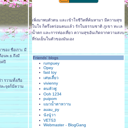
เพิ่งมาพบตัวตน และเข้าใจชีวิตที่ค้นหามา มีความสุข
นใจ ก็ครึ่งคร่อนคนแล้ว รักในธรรมชาติ ภูเขา ทะเล
น้ำตก และการท่องเที่ยว ความสุขอันเกิดจากความสงบ
ที่ร่มเย็นในตัวของมันเอง
มาของ ชื่อเกาะ มี
ือนพ.ย.ถึงมี
Friends' blogs
อดปี
rumpuey
Opey
fast toy
เศษเสี้ยว
า รวามทั้งเรือ
vivienny
่ละจุดก็มีความ
คนหัวฟู
Ooh 1234
puipom
มวน้ำตาหวาน
auau_py
นังนู๋วา
VET53
Webmaster - BlogGang