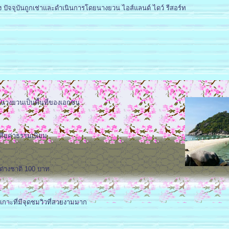
ปัจจุบันถูกเช่าและดำเนินการโดยนางยวน ไอส์แลนด์ ไดว์ รีสอร์ท
าะนางยวนเป็นพื้นที่ของเอกชน
เสียค่าธรรมเนียม
่างชาติ 100 บาท
กาะที่มีจุดชมวิวที่สวยงาม
มาก