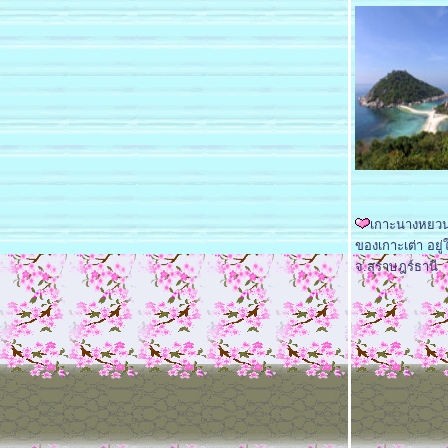
เกาะนางหยวน เ
ของเกาะเต่า อยู่
จ.สุราษฎร์ธานี