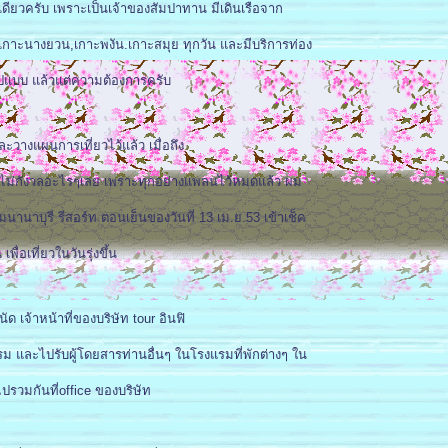
ีเดียวครับ เพราะเป็นเจ้าของสัมปาทาน มีเดินเรือจาก
-เกาะนางยวน,เกาะพงัน.เกาะสมุย ทุกวัน และมีบริการท่อง
ูปแบบ แล้วแต่ความต้องการครับ
ะวางแผนการเที่ยวไว้แล้ว เมื่อถึง
บ ไม่กังวลอะไรๆเลย เพราะทุกอย่างแพลนไว้หมดแล้ว ผม
มนานาบุรี รีสอร์ท ตอนเย็นของวันที่ 13 เม.ย.53 เข้าเช็ค
พื่อเที่ยวในวันรุ่งขึ้น
ัด เจ้าหน้าที่ของบริษัท tour อินฟิ
งแรม และไปรับผู้โดยสารท่านอื่นๆ ในโรงแรมที่พักต่างๆ ใน
ปรวมกันที่office ของบริษัท