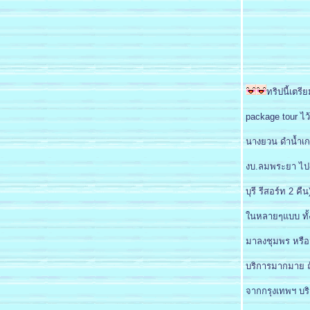
ทริปนี้เตร
package tour ไว้ก
นางยวน ดำน้ำเกาะ
งบ.ลมพระยา ไป-
บุรี รีสอร์ท 2 คืน
นหลายๆแบบ ทั้ง
มาลงชุมพร หรือจ
บริการมากมาย ถ
จากกรุงเทพฯ บริ