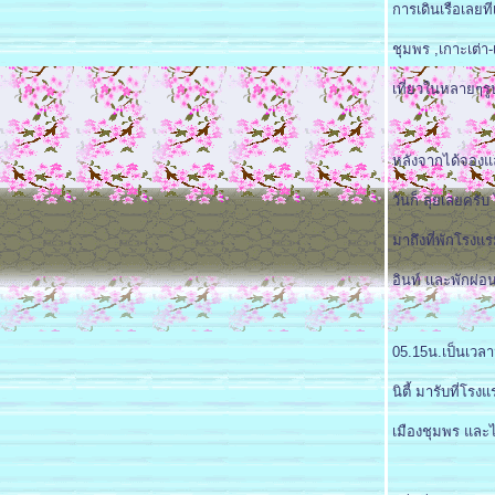
การเดินเรือเลยท
ชุมพร ,เกาะเต่า
เที่ยวในหลายๆร
หลังจากได้จองแล
วันก็ ลุยเลยครั
มาถึงที่พักโรงแร
อินท์ และพักผ่อน เ
05.15น.เป็นเวลาน
นิตี้ มารับที่โร
เมืองชุมพร และไ